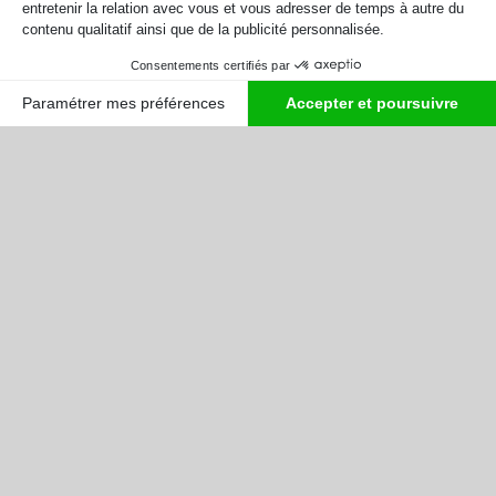
2019
20,33 M
1 450 000 €
CONTACTEZ-NOUS
RETOUR À LA LISTE DES OCCASIONS
AZIMUT FLY 66 - SOUS GARANTIE
Découvrez MAHALO année 2019 – EXCELLENT ETAT
Superbe
Azimut FLY 66
motorisé en
Caterpillar C18
,
réputés pour leur fiabilité, leur performance et leur
excellente tenue dans le temps. Seulement
575
heures de
navigation
, excellent état !
Yacht idéal pour la croisière en famille :